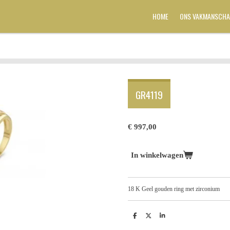
HOME
ONS VAKMANSCHA
GR4119
€ 997,00
In winkelwagen
18 K Geel gouden ring met zirconium
D
D
S
e
e
h
l
e
a