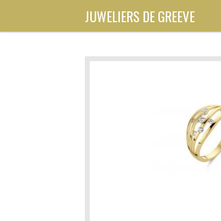
Ga
JUWELIERS DE GREEVE
direct
naar
de
hoofdinhoud