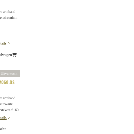
re armband
et zirconium
tails
elwagen
Uitverkocht
2068.BS
re armband
et zwarte
rstekers €169
tails
ocht