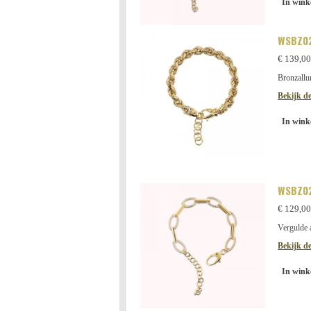
In wink
WSBZ02
€ 139,00
Bronzallu
Bekijk de
In wink
WSBZ0
€ 129,00
Vergulde 
Bekijk de
In wink