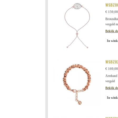
WSBZ0
€ 159,00
Bronzallu
verguld m
Bekijk de
In wink
WSBZ0
€ 169,00
Armband g
verguld
Bekijk de
In wink