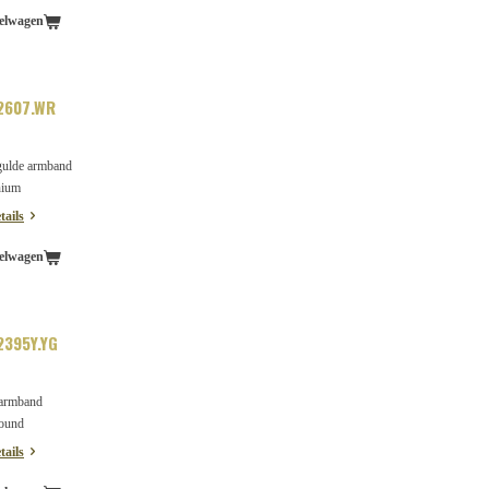
elwagen
2607.WR
gulde armband
nium
tails
elwagen
395Y.YG
 armband
round
tails