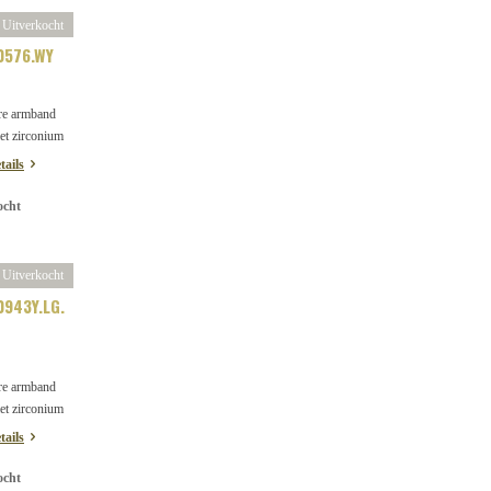
Uitverkocht
0576.WY
re armband
et zirconium
tails
ocht
Uitverkocht
943Y.LG.
re armband
et zirconium
tails
ocht