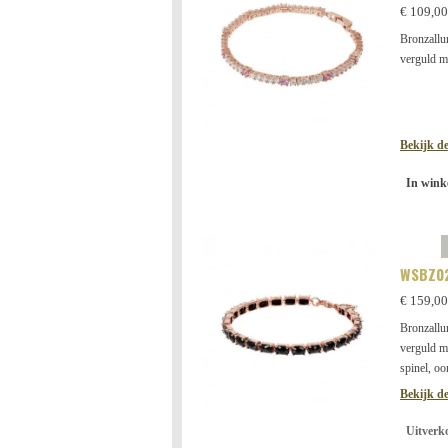
€ 109,00
Bronzallu
verguld m
Bekijk de
In wink
WSBZ0
€ 159,00
Bronzallu
verguld m
spinel, oo
Bekijk de
Uitverk