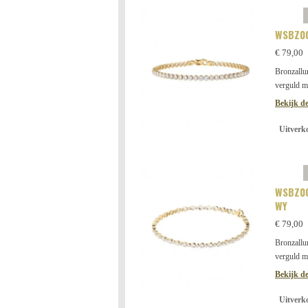
WSBZ0
€ 79,00
Bronzallu
verguld m
Bekijk de
Uitverk
WSBZ00
WY
€ 79,00
Bronzallu
verguld m
Bekijk de
Uitverk