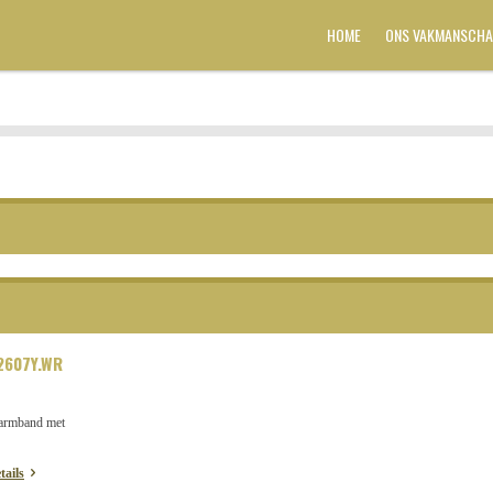
HOME
ONS VAKMANSCHA
2607Y.WR
 armband met
tails