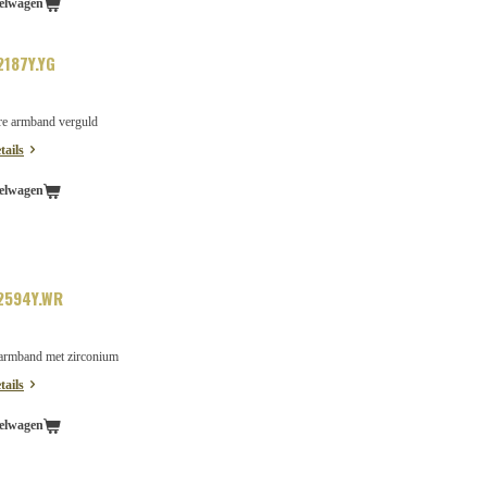
elwagen
187Y.YG
re armband verguld
tails
elwagen
2594Y.WR
armband met zirconium
tails
elwagen