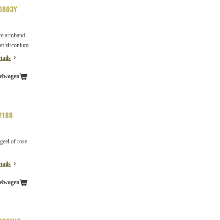
0803Y
re armband
et zirconium
tails
elwagen
2188
eel of rose
tails
elwagen