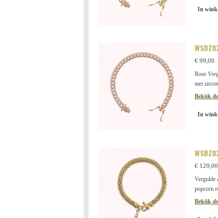
In wink
WSBZ0
€ 99,00
Rose Ver
met zirco
Bekijk de
In wink
WSBZ02
€ 129,00
Vergulde
popcorn 
Bekijk de