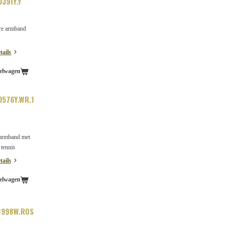
391Y.Y
re armband
tails
elwagen
576Y.WR.1
 armband met
 tennis
tails
elwagen
1998W.ROS