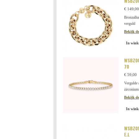
WSBZ00
€ 149,00
Bronzallu
verguld
Bekijk de
In wink
WSBZ00
70
€ 59,00
Vergulde
zirconium
Bekijk de
In wink
WSBZ0
E.L