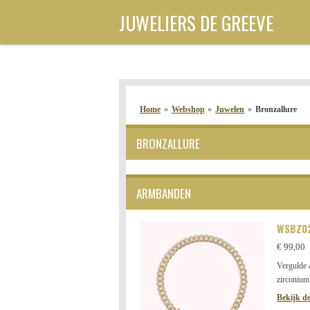
Ga
JUWELIERS DE GREEVE
direct
naar
de
hoofdinhoud
Home
»
Webshop
»
Juwelen
»
Bronzallure
BRONZALLURE
ARMBANDEN
WSBZ0
€ 99,00
Vergulde
zirconium
Bekijk de