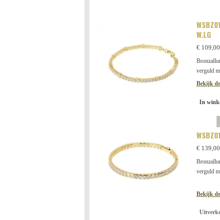
WSBZ01
W.LG
€ 109,00
Bronzallu
verguld m
Bekijk de
In wink
WSBZ01
€ 139,00
Bronzallu
verguld m
Bekijk de
Uitverk