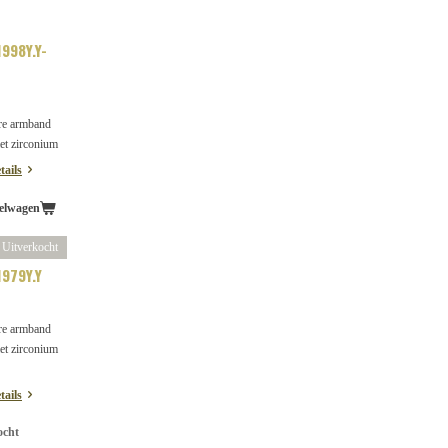
998Y.Y-
re armband
et zirconium
tails
elwagen
Uitverkocht
979Y.Y
re armband
et zirconium
tails
ocht