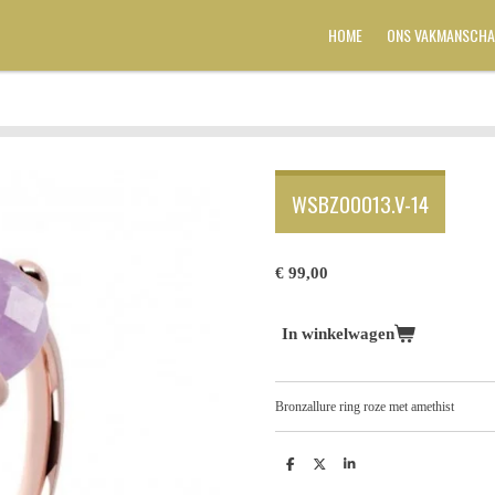
HOME
ONS VAKMANSCHA
WSBZ00013.V-14
€ 99,00
In winkelwagen
Bronzallure ring roze met amethist
D
D
S
e
e
h
l
e
a