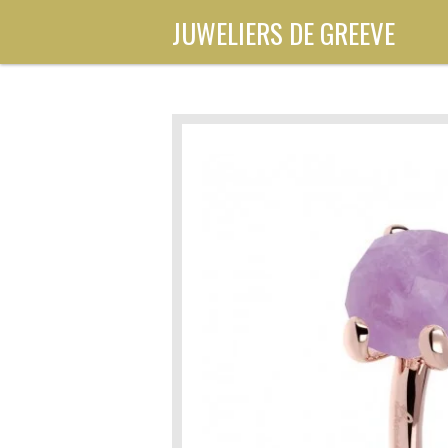
Ga
JUWELIERS DE GREEVE
direct
naar
de
hoofdinhoud