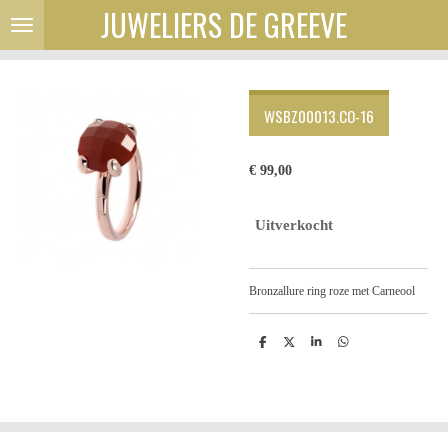
JUWELIERS DE GREEVE
Ga
direct
naar
de
hoofdinhoud
WSBZ00013.CO-16
€ 99,00
Uitverkocht
Bronzallure ring roze met Carneool
D
D
S
D
e
e
h
e
l
e
a
l
e
l
r
e
n
e
n