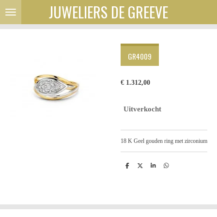
JUWELIERS DE GREEVE
Ga
direct
naar
de
hoofdinhoud
GR4009
€ 1.312,00
Uitverkocht
18 K Geel gouden ring met zirconium
D
D
S
D
e
e
h
e
l
e
a
l
e
l
r
e
n
e
n