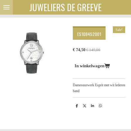
JUWELIERS DE GREEVE
Ga
direct
naar
de
hoofdinhoud
Sale!
ES108452001
€ 74,50
€ 149,00
In winkelwagen
Damesuurwerk Esprit met wit lederen
band
D
D
S
D
e
e
h
e
l
e
a
l
e
l
r
e
n
e
n