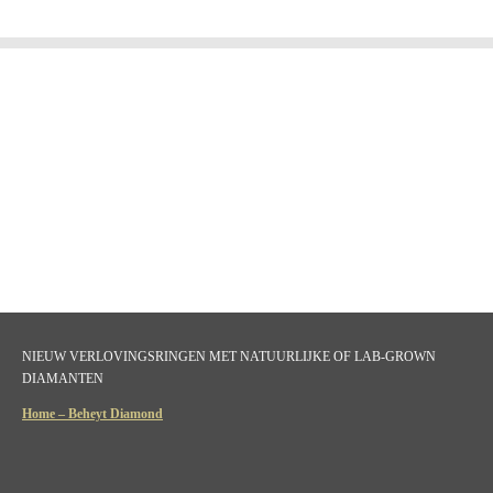
n
e
n
NIEUW VERLOVINGSRINGEN MET NATUURLIJKE OF LAB-GROWN
DIAMANTEN
Home – Beheyt Diamond