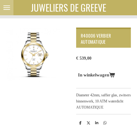
JUWELIERS DE GREEVE
Ga
direct
naar
de
hoofdinhoud
R40006 VERBIER
AUTOMATIQUE
€ 539,00
In winkelwagen
Diameter 42mm, saffier glas, zwitsers
binnenwerk, 10 ATM waterdicht
AUTOMATIQUE
D
D
S
D
e
e
h
e
l
e
a
l
e
l
r
e