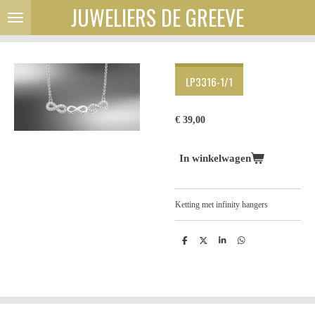
JUWELIERS DE GREEVE
Ga
direct
naar
de
hoofdinhoud
LP3316-1/1
€ 39,00
In winkelwagen
Ketting met infinity hangers
D
D
S
D
e
e
h
e
l
e
a
l
e
l
r
e
n
e
n