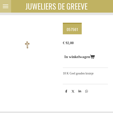
JUWELIERS DE GREEVE
Ga
direct
naar
de
hoofdinhoud
057561
€ 92,00
In winkelwagen
18 K Geel gouden kruisje
D
D
S
D
e
e
h
e
l
e
a
l
e
l
r
e
n
e
n