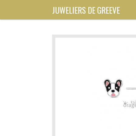
Ga
JUWELIERS DE GREEVE
direct
naar
de
hoofdinhoud