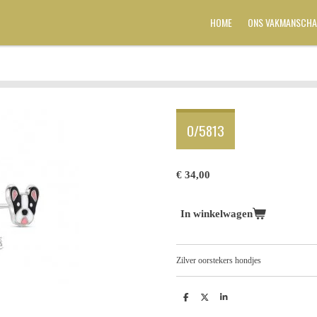
HOME
ONS VAKMANSCHA
O/5813
€ 34,00
In winkelwagen
Zilver oorstekers hondjes
D
D
S
e
e
h
l
e
a