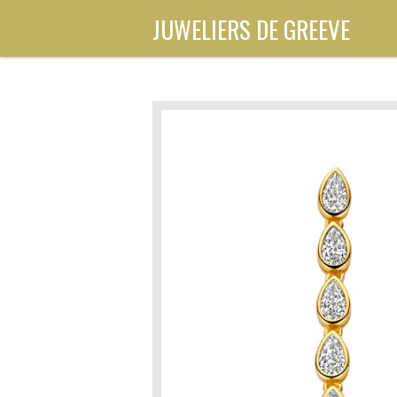
Ga
JUWELIERS DE GREEVE
direct
naar
de
hoofdinhoud