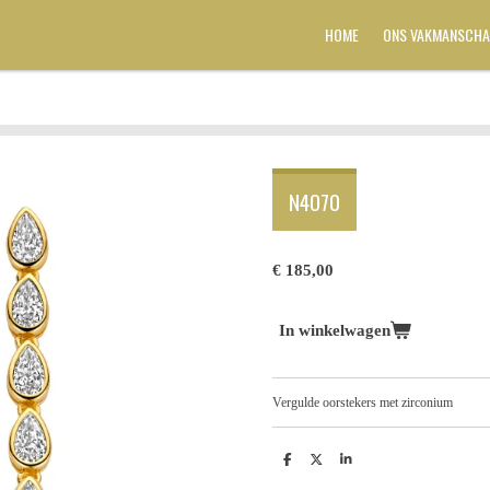
HOME
ONS VAKMANSCHA
N4O70
€ 185,00
In winkelwagen
Vergulde oorstekers met zirconium
D
D
S
e
e
h
l
e
a