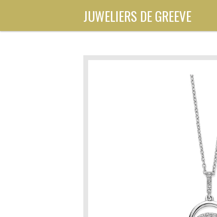
Ga
JUWELIERS DE GREEVE
direct
naar
de
hoofdinhoud