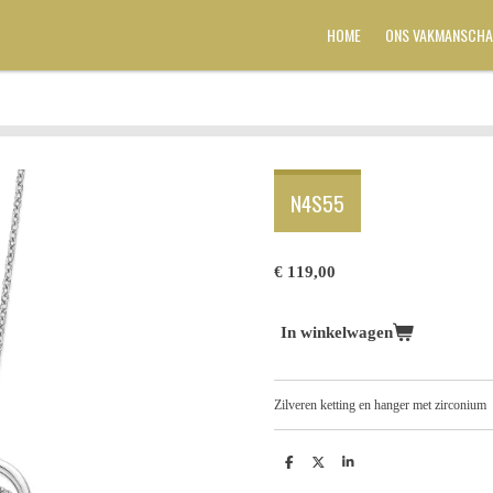
HOME
ONS VAKMANSCHA
N4S55
€ 119,00
In winkelwagen
Zilveren ketting en hanger met zirconium
D
D
S
e
e
h
l
e
a