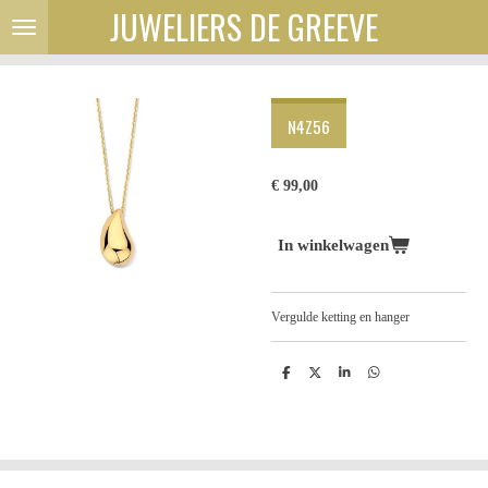
JUWELIERS DE GREEVE
Ga
direct
naar
de
hoofdinhoud
N4Z56
€ 99,00
In winkelwagen
Vergulde ketting en hanger
D
D
S
D
e
e
h
e
l
e
a
l
e
l
r
e
n
e
n