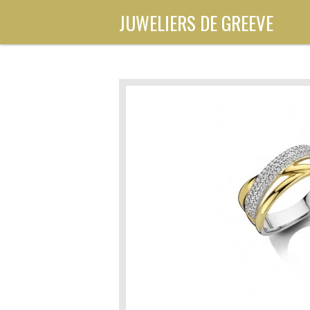
Ga
JUWELIERS DE GREEVE
direct
naar
de
hoofdinhoud