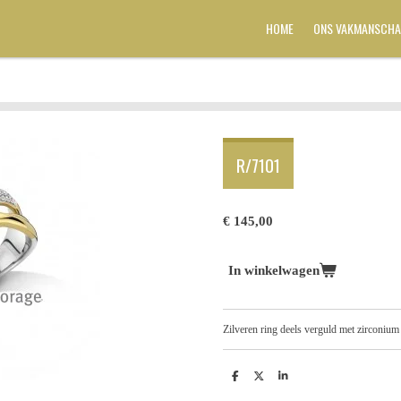
HOME
ONS VAKMANSCHA
R/7101
€ 145,00
In winkelwagen
Zilveren ring deels verguld met zirconium
D
D
S
e
e
h
l
e
a