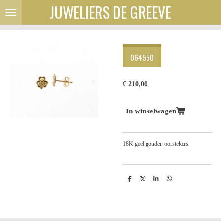
JUWELIERS DE GREEVE
Ga
direct
naar
de
hoofdinhoud
064550
€ 210,00
In winkelwagen
18K geel gouden oorstekers
D
D
S
D
e
e
h
e
l
e
a
l
e
l
r
e
n
e
n