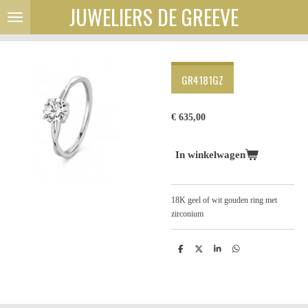
JUWELIERS DE GREEVE
Ga
direct
naar
de
hoofdinhoud
GR4181GZ
€ 635,00
In winkelwagen
18K geel of wit gouden ring met
zirconium
D
D
S
D
e
e
h
e
l
e
a
l
e
l
r
e
n
e
n