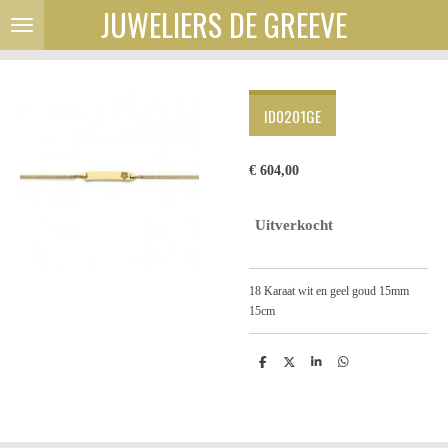
JUWELIERS DE GREEVE
Ga
direct
naar
de
hoofdinhoud
ID0201GE
€ 604,00
Uitverkocht
18 Karaat wit en geel goud 15mm
15cm
D
D
S
D
e
e
h
e
l
e
a
l
e
l
r
e
n
e
n