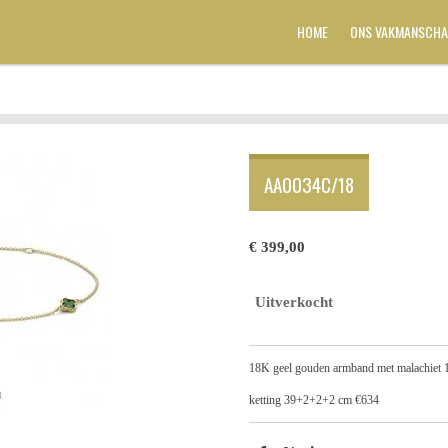
HOME
ONS VAKMANSCHA
AA0034C/18
€ 399,00
Uitverkocht
18K geel gouden armband met malachiet
ketting 39+2+2+2 cm €634