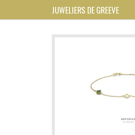
Ga
JUWELIERS DE GREEVE
direct
naar
de
hoofdinhoud