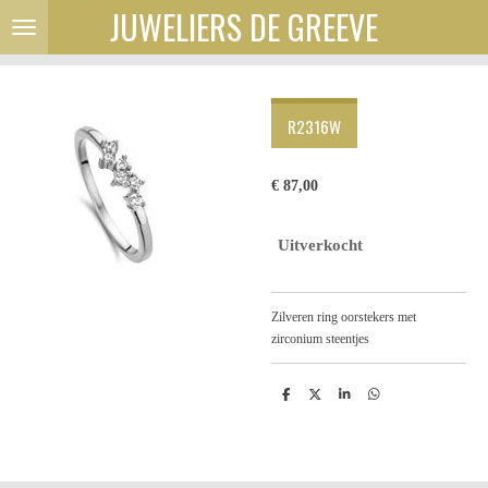
JUWELIERS DE GREEVE
Ga
direct
naar
de
hoofdinhoud
R2316W
€ 87,00
Uitverkocht
Zilveren ring oorstekers met
zirconium steentjes
D
D
S
D
e
e
h
e
l
e
a
l
e
l
r
e
n
e
n