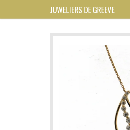
Ga
JUWELIERS DE GREEVE
direct
naar
de
hoofdinhoud