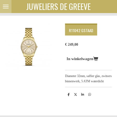
JUWELIERS DE GREEVE
Ga
direct
naar
de
hoofdinhoud
R11042 GSTAAD
€ 249,00
In winkelwagen
Diameter 32mm, saffier glas, zwitsers
binnenwerk, 5 ATM waterdicht
D
D
S
D
e
e
h
e
l
e
a
l
e
l
r
e
n
e
n