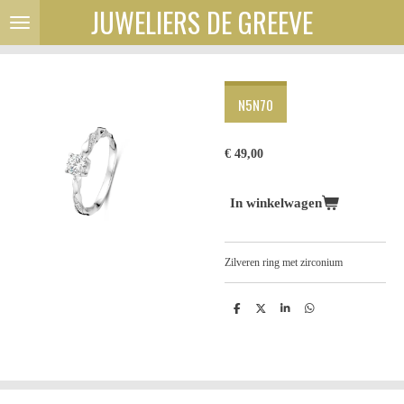
JUWELIERS DE GREEVE
Ga
direct
naar
de
hoofdinhoud
N5N70
€ 49,00
In winkelwagen
Zilveren ring met zirconium
D
D
S
D
e
e
h
e
l
e
a
l
e
l
r
e
n
e
n