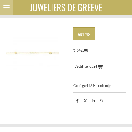
JUWELIERS DE GREEVE
Ga
direct
naar
de
hoofdinhoud
AR1749
€ 342,00
Add to cart
Goud geel 18 K armbandje
D
D
S
D
e
e
h
e
l
e
a
l
e
l
r
e
n
e
n