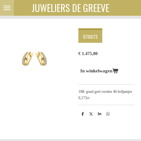
JUWELIERS DE GREEVE
Ga
direct
naar
de
hoofdinhoud
070073
€ 1.475,00
In winkelwagen
18K goud geel creolen 46 briljantjes
0,173ct
D
D
S
D
e
e
h
e
l
e
a
l
e
l
r
e
n
e
n