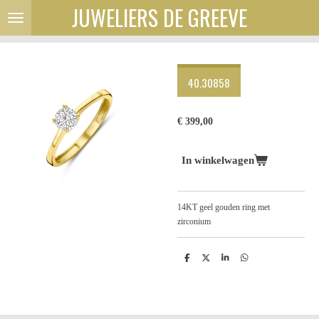
JUWELIERS DE GREEVE
Ga
direct
naar
de
hoofdinhoud
40.30858
€ 399,00
In winkelwagen
14KT geel gouden ring met
zirconium
D
D
S
D
e
e
h
e
l
e
a
l
e
l
r
e
n
e
n