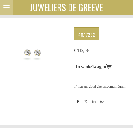
JUWELIERS DE GREEVE
Ga
direct
naar
de
hoofdinhoud
40.17292
€ 119,00
In winkelwagen
14 Karaar goud geel zirconium 5mm
D
D
S
D
e
e
h
e
l
e
a
l
e
l
r
e
n
e
n