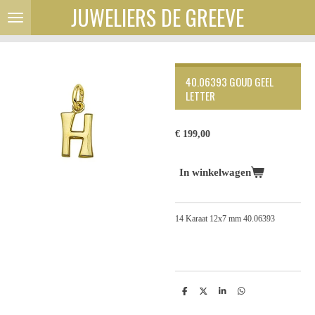
JUWELIERS DE GREEVE
Ga
direct
naar
de
hoofdinhoud
40.06393 GOUD GEEL
LETTER
€ 199,00
In winkelwagen
14 Karaat 12x7 mm 40.06393
D
D
S
D
e
e
h
e
l
e
a
l