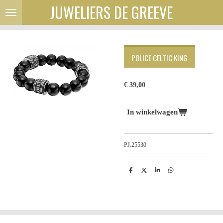
JUWELIERS DE GREEVE
Ga
direct
naar
de
hoofdinhoud
POLICE CELTIC KING
€ 39,00
In winkelwagen
PJ.25530
D
D
S
D
e
e
h
e
l
e
a
l
e
l
r
e
n
e
n