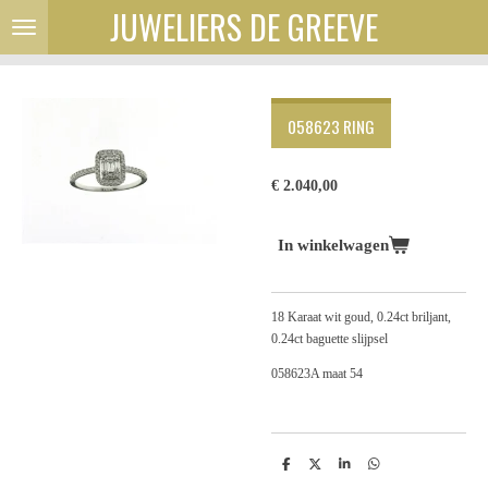
JUWELIERS DE GREEVE
Ga
direct
naar
de
hoofdinhoud
058623 RING
€ 2.040,00
In winkelwagen
18 Karaat wit goud, 0.24ct briljant,
0.24ct baguette slijpsel
058623A maat 54
D
D
S
D
e
e
h
e