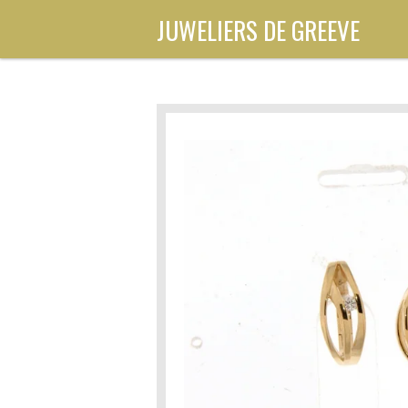
Ga
JUWELIERS DE GREEVE
direct
naar
de
hoofdinhoud