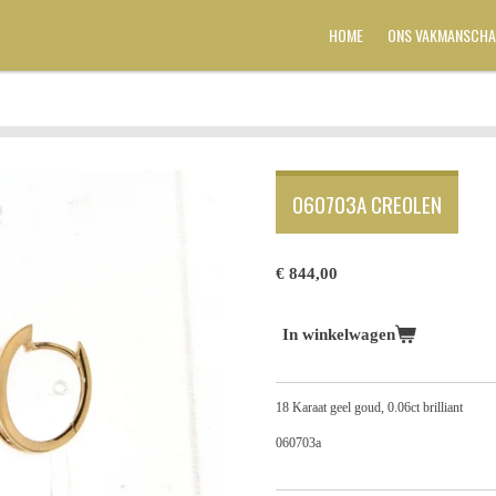
HOME
ONS VAKMANSCHA
060703A CREOLEN
€ 844,00
In winkelwagen
18 Karaat geel goud, 0.06ct brilliant
060703a