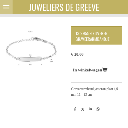
JUWELIERS DE GREEVE
Ga
direct
naar
de
hoofdinhoud
13.29559 ZILVEREN
GRAVEERARMBANDJE
€ 20,00
In winkelwagen
Graveerarmband jasseron plaat 4,0
mm 11 - 13 cm
D
D
S
D
e
e
h
e
l
e
a
l
e
l
r
e
n
e
n