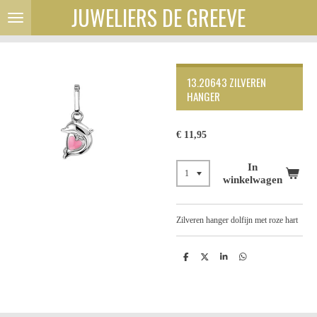
JUWELIERS DE GREEVE
Ga
direct
naar
de
hoofdinhoud
13.20643 ZILVEREN
HANGER
€ 11,95
In
winkelwagen
Zilveren hanger dolfijn met roze hart
D
D
S
D
e
e
h
e
l
e
a
l
e
l
r
e
n
e
n