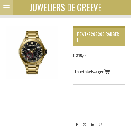
JUWELIERS DE GREEVE
Ga
direct
naar
de
hoofdinhoud
PEWJK2203303 RANGER
II
€ 219,00
In winkelwagen
D
D
S
D
e
e
h
e