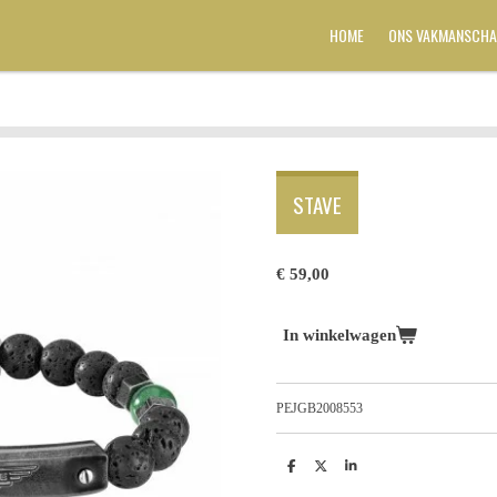
HOME
ONS VAKMANSCHA
STAVE
€ 59,00
In winkelwagen
PEJGB2008553
D
D
S
e
e
h
l
e
a