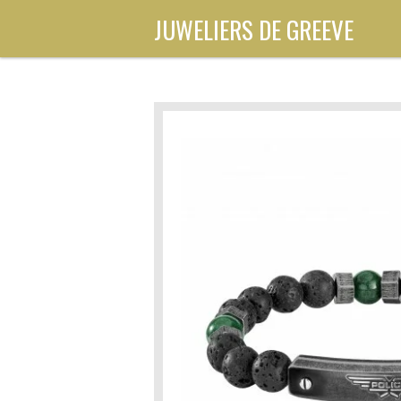
Ga
JUWELIERS DE GREEVE
direct
naar
de
hoofdinhoud