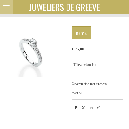
JUWELIERS DE GREEVE
Ga
direct
naar
de
hoofdinhoud
B2D14
€ 75,00
Uitverkocht
Zilveren ring met zirconia
maat 52
D
D
S
D
e
e
h
e
l
e
a
l
e
l
r
e
n
e
n