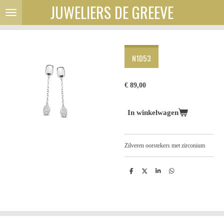
JUWELIERS DE GREEVE
Ga
direct
naar
de
hoofdinhoud
N1D53
€ 89,00
In winkelwagen
Zilveren oorstekers met zirconium
D
D
S
D
e
e
h
e
l
e
a
l
e
l
r
e
n
e
n