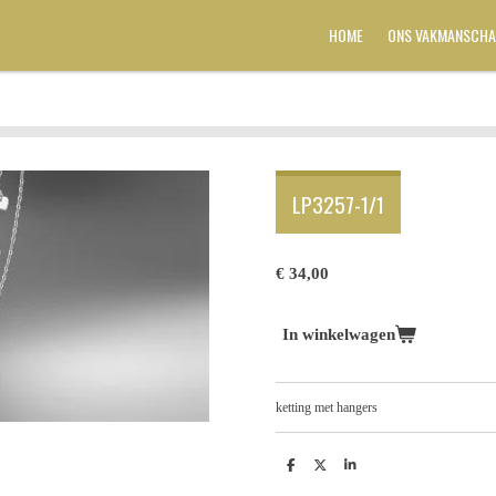
HOME
ONS VAKMANSCHA
LP3257-1/1
€ 34,00
In winkelwagen
ketting met hangers
D
D
S
e
e
h
l
e
a