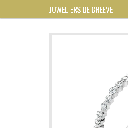
Ga
JUWELIERS DE GREEVE
direct
naar
de
hoofdinhoud