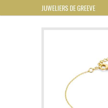
Ga
JUWELIERS DE GREEVE
direct
naar
de
hoofdinhoud