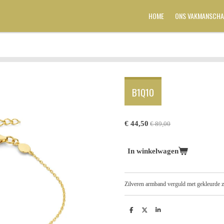
HOME
ONS VAKMANSCHA
B1Q10
€ 44,50
€ 89,00
In winkelwagen
Zilveren armband verguld met gekleurde 
D
D
S
e
e
h
l
e
a