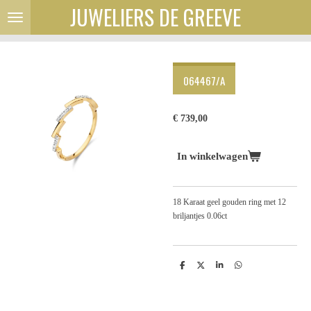
JUWELIERS DE GREEVE
Ga
direct
naar
de
hoofdinhoud
064467/A
€ 739,00
In winkelwagen
18 Karaat geel gouden ring met 12
briljantjes 0.06ct
D
D
S
D
e
e
h
e
l
e
a
l
e
l
r
e
n
e
n