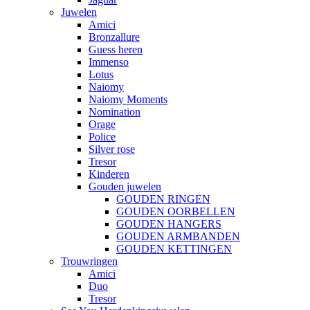
Juwelen
Amici
Bronzallure
Guess heren
Immenso
Lotus
Naiomy
Naiomy Moments
Nomination
Orage
Police
Silver rose
Tresor
Kinderen
Gouden juwelen
GOUDEN RINGEN
GOUDEN OORBELLEN
GOUDEN HANGERS
GOUDEN ARMBANDEN
GOUDEN KETTINGEN
Trouwringen
Amici
Duo
Tresor