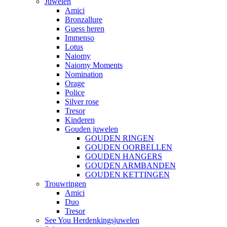
Juwelen
Amici
Bronzallure
Guess heren
Immenso
Lotus
Naiomy
Naiomy Moments
Nomination
Orage
Police
Silver rose
Tresor
Kinderen
Gouden juwelen
GOUDEN RINGEN
GOUDEN OORBELLEN
GOUDEN HANGERS
GOUDEN ARMBANDEN
GOUDEN KETTINGEN
Trouwringen
Amici
Duo
Tresor
See You Herdenkingsjuwelen