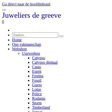
Ga direct naar de hoofdinhoud
Juweliers de greeve
0
Home
Ons vakmanschap
Webshop
Uurwerken
Calypso
Calypso digitaal
Casio
Esprit
Festina
Fossil
Guess
Lotus
Police
Rodania
Storm
Timberland
Jaguar