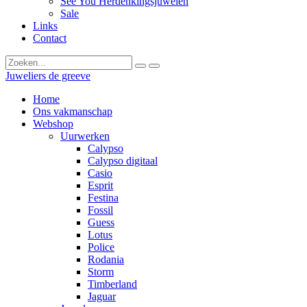
See You Herdenkingsjuwelen
Sale
Links
Contact
Juweliers de greeve
Home
Ons vakmanschap
Webshop
Uurwerken
Calypso
Calypso digitaal
Casio
Esprit
Festina
Fossil
Guess
Lotus
Police
Rodania
Storm
Timberland
Jaguar