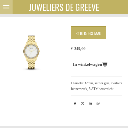
JUWELIERS DE GREEVE
Ga
direct
naar
de
hoofdinhoud
R11015 GSTAAD
€ 249,00
In winkelwagen
Diameter 32mm, saffier glas, zwitsers
binnenwerk, 5 ATM waterdicht
D
D
S
D
e
e
h
e
l
e
a
l
e
l
r
e
n
e
n