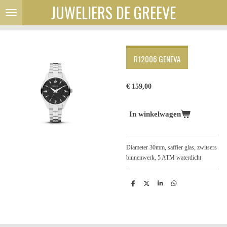
JUWELIERS DE GREEVE
Ga
direct
naar
de
hoofdinhoud
R12006 GENEVA
€ 159,00
In winkelwagen
Diameter 30mm, saffier glas, zwitsers
binnenwerk, 5 ATM waterdicht
D
D
S
D
e
e
h
e
l
e
a
l
e
l
r
e
n
e
n