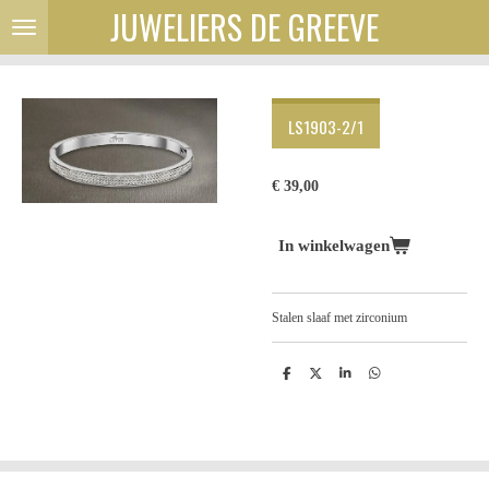
JUWELIERS DE GREEVE
Ga
direct
naar
de
hoofdinhoud
LS1903-2/1
€ 39,00
In winkelwagen
Stalen slaaf met zirconium
D
D
S
D
e
e
h
e
l
e
a
l
e
l
r
e
n
e
n