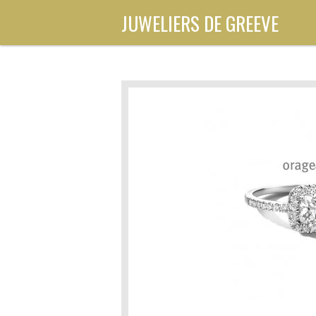
Ga
JUWELIERS DE GREEVE
direct
naar
de
hoofdinhoud