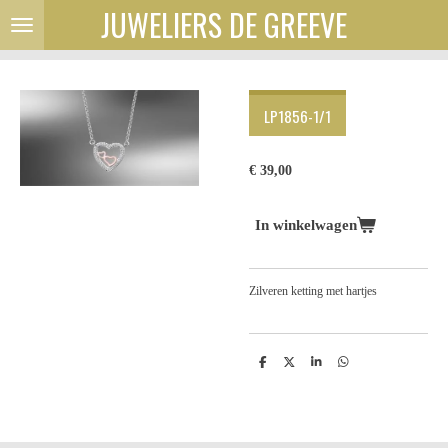
JUWELIERS DE GREEVE
Ga
direct
naar
de
hoofdinhoud
LP1856-1/1
€ 39,00
In winkelwagen
Zilveren ketting met hartjes
D
D
S
D
e
e
h
e
l
e
a
l
e
l
r
e
n
e
n