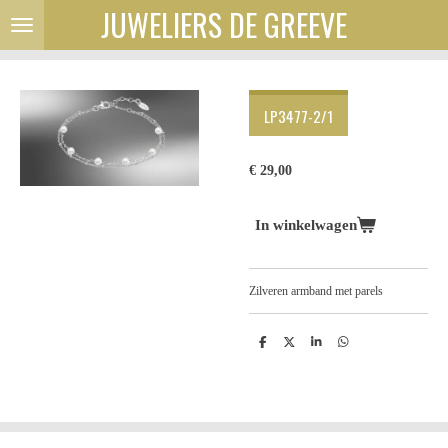
JUWELIERS DE GREEVE
Ga
direct
naar
de
hoofdinhoud
LP3477-2/1
€ 29,00
In winkelwagen
Zilveren armband met parels
D
D
S
D
e
e
h
e
l
e
a
l
e
l
r
e
n
e
n